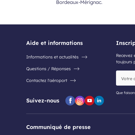
Bordeaux-Mérignac.
Aide et informations
Inscri
Recevez e
Informations et actualités
toujours 
Questions / Réponses
Votre
Contactez l'aéroport
adresse
e-
mail
Que faison
Suivez-nous
Facebook
Instagram
Youtube
Linkedin
Communiqué de presse