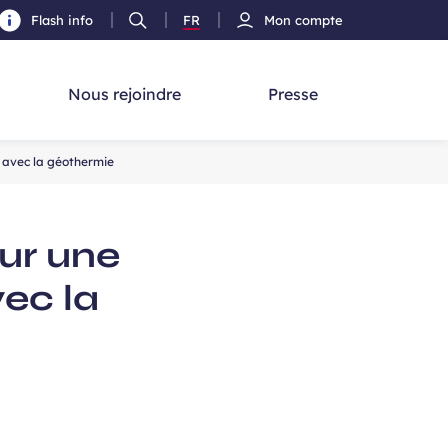
Flash info
FR
Mon compte
Ouvrir
Version
cherche
la
Français
recherche
Nous rejoindre
Presse
 avec la géothermie
ur une
ec la