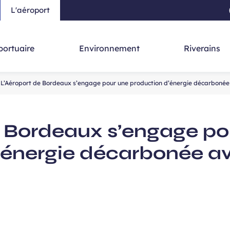
L'aéroport
au contenu principal
-
Aller à la navigation
-
Aller à la re
portuaire
Environnement
Riverains
L’Aéroport de Bordeaux s’engage pour une production d’énergie décarbonée
e Bordeaux s’engage po
’énergie décarbonée av