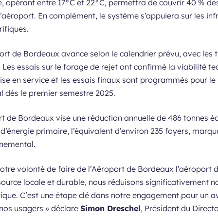
 opérant entre 17°C et 22°C, permettra de couvrir 40 % des
l’aéroport. En complément, le système s’appuiera sur les inf
ifiques.
ort de Bordeaux avance selon le calendrier prévu, avec les 
es essais sur le forage de rejet ont confirmé la viabilité te
ise en service et les essais finaux sont programmés pour le 
l dès le premier semestre 2025.
port de Bordeaux vise une réduction annuelle de 486 tonnes é
nergie primaire, l’équivalent d’environ 235 foyers, marqua
nnemental.
notre volonté de faire de l’Aéroport de Bordeaux l’aéroport d
source locale et durable, nous réduisons significativement 
tique. C’est une étape clé dans notre engagement pour un av
 nos usagers »
déclare
Simon Dreschel
, Président du Direct