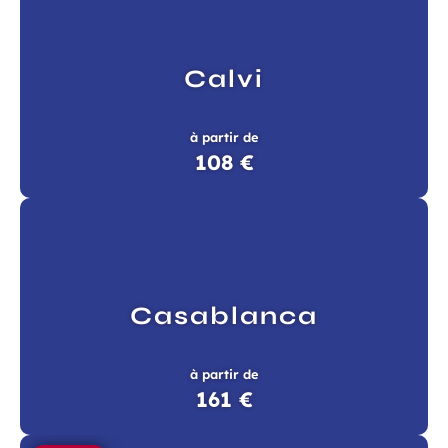
à la newsletter
Calvi
ns, idées voyages, offres
ciales…
à partir de
108 €
atoires
Champ
Prénom
requis
Casablanca
à partir de
161 €