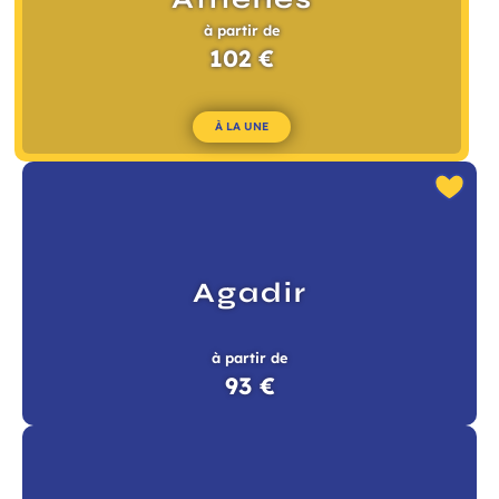
à partir de
102 €
À LA UNE
Agadir
à partir de
93 €