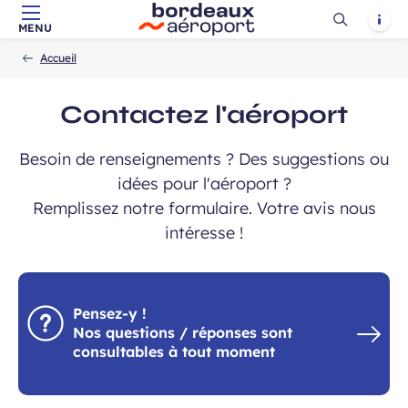
Ouvrir
Notif
MENU
Aller au contenu principal
Aller à la navigation
Aller à la
Accueil
la
-
-
recherche
Accueil
recherch
Contactez l'aéroport
Besoin de renseignements ? Des suggestions ou
idées pour l'aéroport ?
Remplissez notre formulaire. Votre avis nous
intéresse !
Pensez-y !
Nos questions / réponses sont
consultables à tout moment