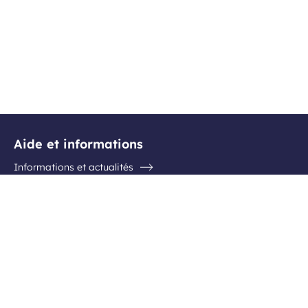
Aide et informations
Informations et actualités
Questions / Réponses
Contactez l'aéroport
Suivez-nous
Facebook
Instagram
Youtube
Linkedin
Inscription newsletter