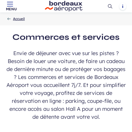
requis
Ouvrir
Notif
MENU
Aller au contenu principal
Aller à la navigation
Aller à la
Accueil
la
-
-
recherche
Accueil
recherch
Commerces et services
Envie de déjeuner avec vue sur les pistes ?
Besoin de louer une voiture, de faire un cadeau
de dernière minute ou de protéger vos bagages
ans, et j’accepte que mes données
 de communication dans le cadre de
? Les commerces et services de Bordeaux
Champ
 de l’Aéroport de Bordeaux.
Aéroport vous accueillent 7j/7. Et pour simplifier
requis
votre voyage, profitez de services de
réservation en ligne : parking, coupe-file, ou
encore accès au salon Hall A pour un moment
de détente avant votre vol.