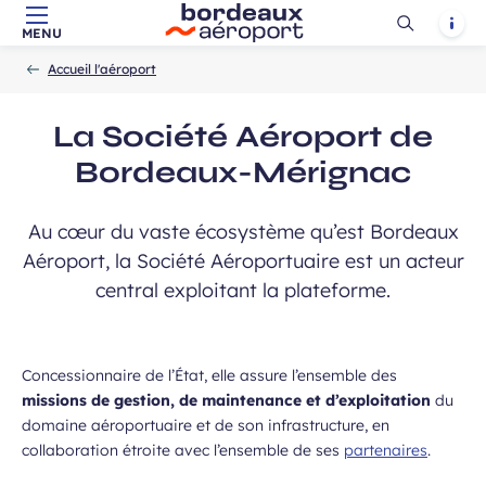
Ouvrir
Notif
MENU
Aller au contenu principal
Aller à la navigation
Aller à la
Accueil
la
-
-
recherche
Accueil l'aéroport
recherch
La Société Aéroport de
Bordeaux-Mérignac
Au cœur du vaste écosystème qu’est Bordeaux
Aéroport, la Société Aéroportuaire est un acteur
central exploitant la plateforme.
Concessionnaire de l’État, elle assure l’ensemble des
missions de gestion, de maintenance et d’exploitation
du
domaine aéroportuaire et de son infrastructure, en
collaboration étroite avec l’ensemble de ses
partenaires
.