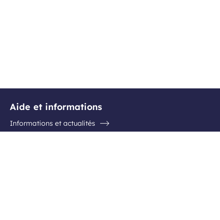
Aide et informations
Informations et actualités
Questions / Réponses
Contactez l'aéroport
Suivez-nous
Facebook
Instagram
Youtube
Linkedin
Inscription newsletter