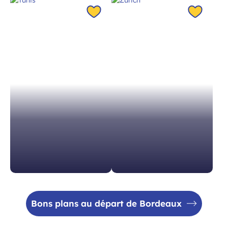
Tunis
Zurich
Tunisie à 2h05
Suisse à 1h40
À partir de 186 €
À partir de 204 €
Bons plans au départ de Bordeaux