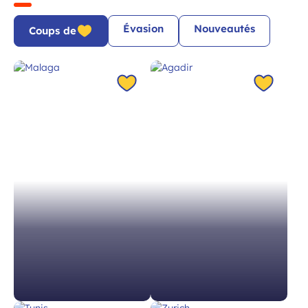
 à la newsletter
Évasion
Nouveautés
Coups de
Malaga
Agadir
Espagne à 1h45
Maroc à 2h45
À partir de 69 €
À partir de 93 €