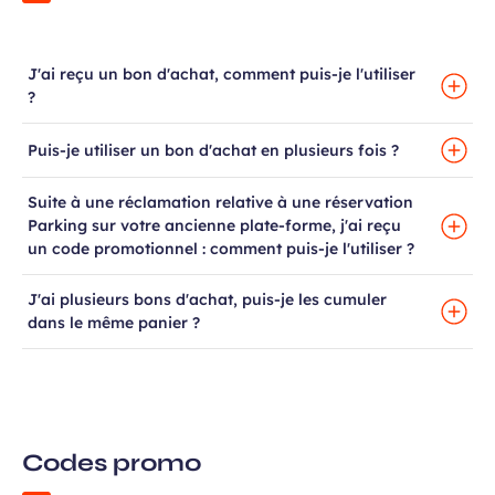
à la newsletter
J'ai reçu un bon d'achat, comment puis-je l'utiliser
ns, idées voyages, offres
?
ciales…
Puis-je utiliser un bon d'achat en plusieurs fois ?
atoires
Suite à une réclamation relative à une réservation
Parking sur votre ancienne plate-forme, j'ai reçu
un code promotionnel : comment puis-je l'utiliser ?
Champ
Prénom
J'ai plusieurs bons d'achat, puis-je les cumuler
requis
dans le même panier ?
Codes promo