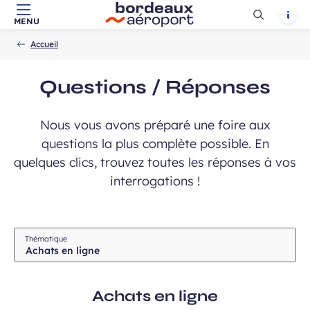
Ouvrir
Notif
MENU
Aller au contenu principal
Aller à la navigation
Aller à la
Accueil
la
-
-
recherche
Accueil
recherch
Questions / Réponses
Nous vous avons préparé une foire aux
questions la plus complète possible. En
quelques clics, trouvez toutes les réponses à vos
interrogations !
Champ
Thématique
requis
Achats en ligne