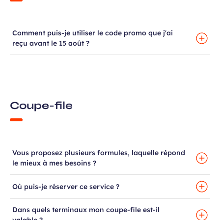
ans, et j’accepte que mes données
Comment puis-je utiliser le code promo que j'ai
 de communication dans le cadre de
reçu avant le 15 août ?
Champ
 de l’Aéroport de Bordeaux.
requis
Coupe-file
Vous proposez plusieurs formules, laquelle répond
 à la newsletter
le mieux à mes besoins ?
Où puis-je réserver ce service ?
Dans quels terminaux mon coupe-file est-il