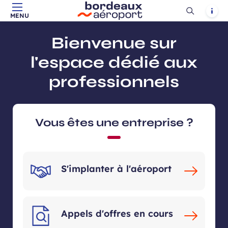
Ouvrir
Notif
MENU
Aller au contenu principal
Aller à la navigation
Aller à la
Accueil
la
-
-
recherche
recherch
Bienvenue sur
l'espace dédié aux
professionnels
Vous êtes une entreprise ?
S'implanter à l'aéroport
Appels d'offres en cours