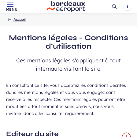
 de communication dans le cadre de
Ouvrir
Notif
Champ
 de l’Aéroport de Bordeaux.
MENU
Aller au contenu principal
Aller à la navigation
Aller à la
Accueil
la
requis
-
-
recherche
Accueil
recherch
Mentions légales - Conditions
d'utilisation
Ces mentions légales s'appliquent à tout
internaute visitant le site.
 à la newsletter
En consultant ce site, vous acceptez les conditions décrites
dans les mentions légales et vous vous engagez sans
réserve à les respecter. Ces mentions légales pourront être
modifiées à tout moment et sans préavis, nous vous
invitons donc à les consulter régulièrement.
Editeur du site