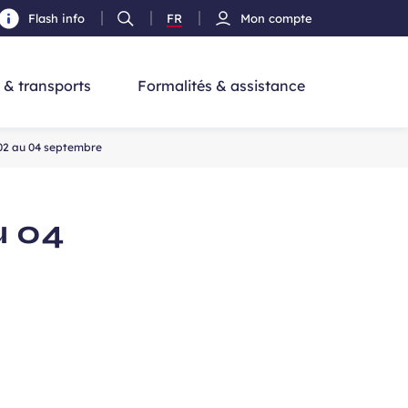
Flash info
FR
Mon compte
Ouvrir
Version
cherche
la
Français
recherche
 & transports
Formalités & assistance
 02 au 04 septembre
u 04