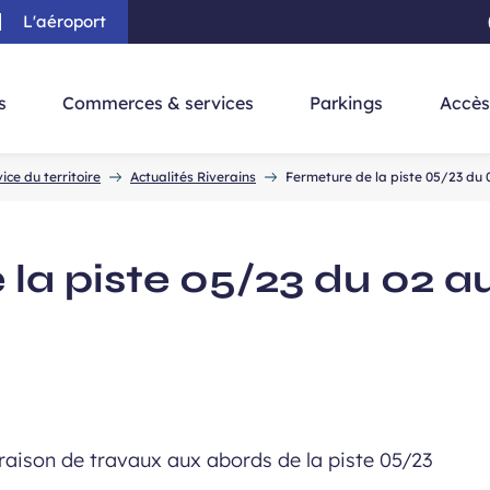
L'aéroport
au contenu principal
-
Aller à la navigation
-
Aller à la re
s
Commerces & services
Parkings
Accès
ce du territoire
Actualités Riverains
Fermeture de la piste 05/23 du
la piste 05/23 du 02 a
n raison de travaux aux abords de la piste 05/23