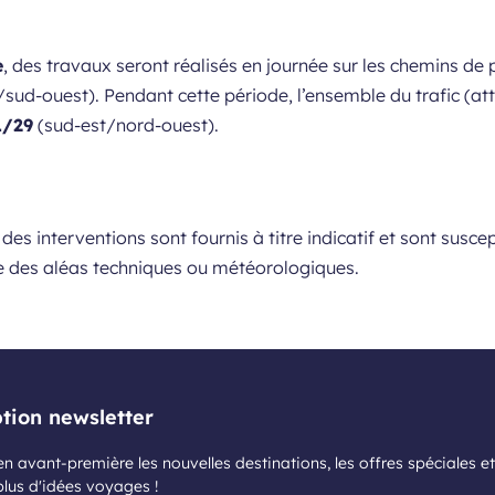
e
, des travaux seront réalisés en journée sur les chemins de 
/sud-ouest). Pendant cette période, l’ensemble du trafic (at
1/29
(sud-est/nord-ouest).
s des interventions sont fournis à titre indicatif et sont susc
e des aléas techniques ou météorologiques.
ption newsletter
n avant-première les nouvelles destinations, les offres spéciales et
plus d'idées voyages !