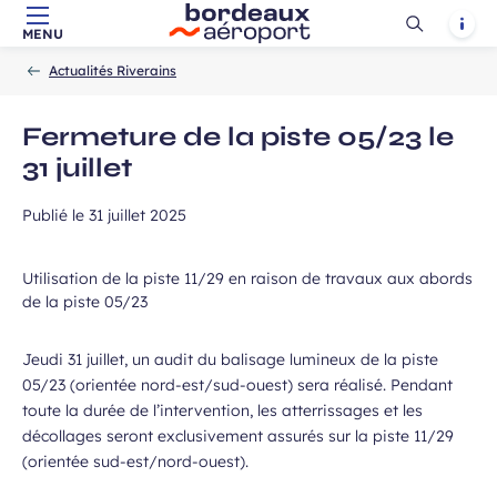
Ouvrir
Notif
MENU
Aller au contenu principal
Aller à la navigation
Aller à la
Accueil
la
-
-
recherche
Actualités Riverains
recherch
Fermeture de la piste 05/23 le
31 juillet
Publié le
31 juillet 2025
Utilisation de la piste 11/29 en raison de travaux aux abords
de la piste 05/23
Jeudi 31 juillet, un audit du balisage lumineux de la piste
05/23 (orientée nord-est/sud-ouest) sera réalisé. Pendant
toute la durée de l’intervention, les atterrissages et les
décollages seront exclusivement assurés sur la piste 11/29
(orientée sud-est/nord-ouest).