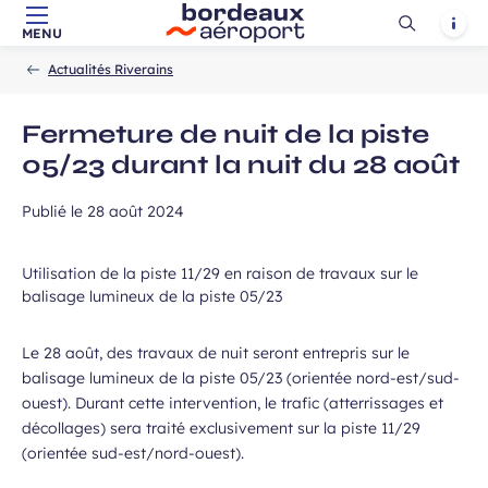
Ouvrir
Notif
MENU
Aller au contenu principal
Aller à la navigation
Aller à la
Accueil
la
-
-
recherche
Actualités Riverains
recherch
Fermeture de nuit de la piste
05/23 durant la nuit du 28 août
Publié le
28 août 2024
Utilisation de la piste 11/29 en raison de travaux sur le
balisage lumineux de la piste 05/23
Le 28 août, des travaux de nuit seront entrepris sur le
balisage lumineux de la piste 05/23 (orientée nord-est/sud-
ouest). Durant cette intervention, le trafic (atterrissages et
décollages) sera traité exclusivement sur la piste 11/29
(orientée sud-est/nord-ouest).