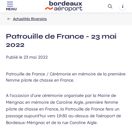
Ouvrir
Notif
MENU
Aller au contenu principal
Aller à la navigation
Aller à la
Accueil
la
-
-
recherche
Actualités Riverains
recherch
Patrouille de France - 23 mai
2022
Publié le
23 mai 2022
Patrouille de France / Cérémonie en mémoire de la première
femme pilote de chasse en France.
A l'occasion d’une cérémonie organisée par la Mairie de
Mérignac en mémoire de Caroline Aigle, première femme
pilote de chasse en France, la Patrouille de France fera un
passage aujourd'hui vers 11h30 au-dessus de l’aéroport de
Bordeaux-Mérignac et de la rue Caroline Aigle.