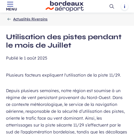
Ouvrir
Notif
MENU
Aller au contenu principal
Aller à la navigation
Aller à la
Accueil
la
-
-
recherche
Actualités Riverains
recherch
Utilisation des pistes pendant
le mois de Juillet
Publié le
1 août 2025
Plusieurs facteurs expliquent l'utilisation de la piste 11/29.
Depuis plusieurs semaines, notre région est soumise à un
régime de vent persistant provenant du Nord-Ouest. Dans
ce contexte météorologique, le service de la navigation
aérienne, responsable de la sécurité d’utilisation des pistes,
oriente le trafic face au vent dominant. Ainsi, les
atterrissages sur la piste sécante 11/29 s’effectuent par le
sud de l’agglomération bordelaise, tandis que les décollages