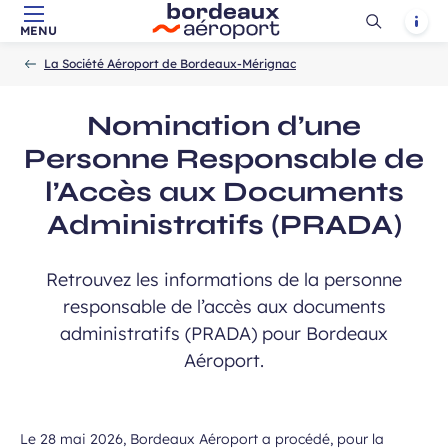
Ouvrir
Notif
MENU
Aller au contenu principal
Aller à la navigation
Aller à la
Accueil
la
-
-
recherche
La Société Aéroport de Bordeaux-Mérignac
recherch
Nomination d’une
Personne Responsable de
l’Accès aux Documents
Administratifs (PRADA)
Retrouvez les informations de la personne
responsable de l’accès aux documents
administratifs (PRADA) pour Bordeaux
Aéroport.
Le 28 mai 2026, Bordeaux Aéroport a procédé, pour la