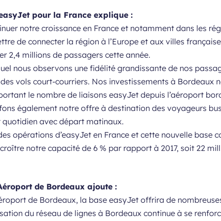
easyJet pour la France explique :
uer notre croissance en France et notamment dans les régio
e de connecter la région à l’Europe et aux villes française
r 2,4 millions de passagers cette année.
quel nous observons une fidélité grandissante de nos passa
ur des vols court-courriers. Nos investissements à Bordeau
 portant le nombre de liaisons easyJet depuis l’aéroport bord
fons également notre offre à destination des voyageurs bus
r quotidien avec départ matinaux.
es opérations d’easyJet en France et cette nouvelle base c
croître notre capacité de 6 % par rapport à 2017, soit 22 mil
Aéroport de Bordeaux ajoute :
 l’Aéroport de Bordeaux, la base easyJet offrira de nombreu
isation du réseau de lignes à Bordeaux continue à se renfo