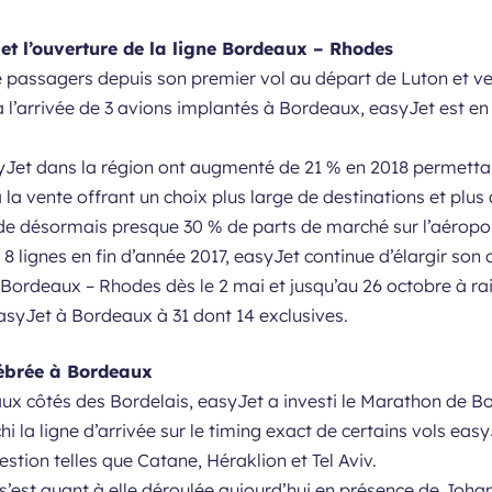
et l’ouverture de la ligne Bordeaux – Rhodes
de passagers depuis son premier vol au départ de Luton et 
à l’arrivée de 3 avions implantés à Bordeaux, easyJet est en
syJet dans la région ont augmenté de 21 % en 2018 permetta
à la vente offrant un choix plus large de destinations et plus
e désormais presque 30 % de parts de marché sur l’aéropor
8 lignes en fin d’année 2017, easyJet continue d’élargir son
n Bordeaux – Rhodes dès le 2 mai et jusqu’au 26 octobre à ra
easyJet à Bordeaux à 31 dont 14 exclusives.
ébrée à Bordeaux
aux côtés des Bordelais, easyJet a investi le Marathon de B
i la ligne d’arrivée sur le timing exact de certains vols easyJ
estion telles que Catane, Héraklion et Tel Aviv.
e s’est quant à elle déroulée aujourd’hui en présence de Joh