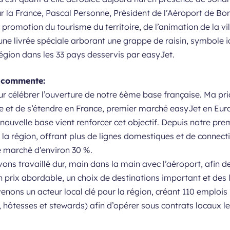
r la France, Pascal Personne, Président de l’Aéroport de Bo
romotion du tourisme du territoire, de l’animation de la ville
 une livrée spéciale arborant une grappe de raisin, symbole
 région dans les 33 pays desservis par easyJet.
 commente:
ur célébrer l’ouverture de notre 6ème base française. Ma prio
tre et de s’étendre en France, premier marché easyJet en E
e nouvelle base vient renforcer cet objectif. Depuis notre p
 la région, offrant plus de lignes domestiques et de connect
 marché d’environ 30 %.
s travaillé dur, main dans la main avec l’aéroport, afin de
n prix abordable, un choix de destinations important et des l
enons un acteur local clé pour la région, créant 110 emplois
, hôtesses et stewards) afin d’opérer sous contrats locaux le