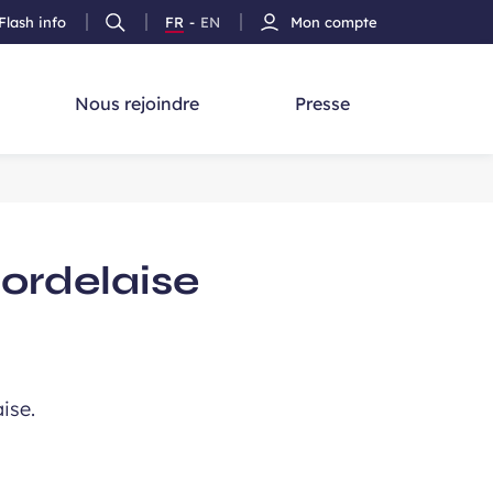
Flash info
FR
-
EN
Mon compte
Ouvrir
Version
Version
cherche
la
Français
Anglais
recherche
Nous rejoindre
Presse
ordelaise
ise.