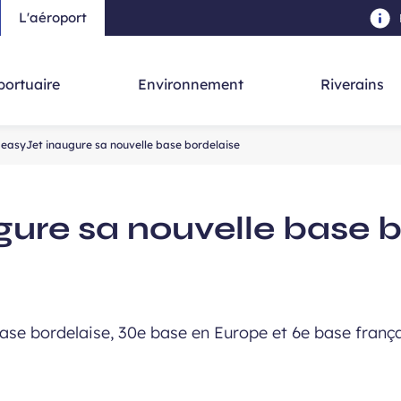
L'aéroport
au contenu principal
-
Aller à la navigation
-
Aller à la re
portuaire
Environnement
Riverains
easyJet inaugure sa nouvelle base bordelaise
gure sa nouvelle base b
ase bordelaise, 30e base en Europe et 6e base frança