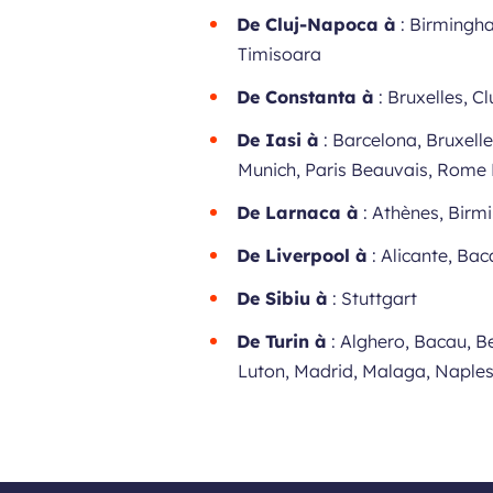
De Cluj-Napoca à
: Birmingha
Timisoara
De Constanta à
: Bruxelles, 
De Iasi à
: Barcelona, Bruxell
Munich, Paris Beauvais, Rome F
De Larnaca à
: Athènes, Birm
De Liverpool à
: Alicante, Ba
De Sibiu à
: Stuttgart
De Turin à
: Alghero, Bacau, Be
Luton, Madrid, Malaga, Naples