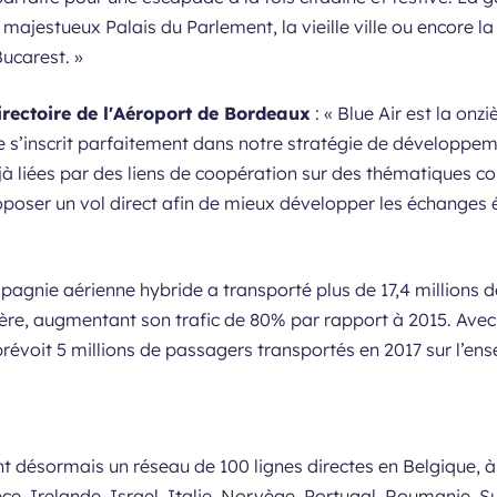
 majestueux Palais du Parlement, la vieille ville ou encore l
Bucarest.
»
irectoire de l'Aéroport de Bordeaux
: «
Blue Air est la on
lle s’inscrit parfaitement dans notre stratégie de développeme
jà liées par des liens de coopération sur des thématiques co
oser un vol direct afin de mieux développer les échanges 
pagnie aérienne hybride a transporté plus de 17,4 millions d
ère, augmentant son trafic de 80% par rapport à 2015. Avec
prévoit 5 millions de passagers transportés en 2017 sur l’en
ant désormais un réseau de 100 lignes directes en Belgique,
ce, Irelande, Israel, Italie, Norvège, Portugal, Roumanie, 