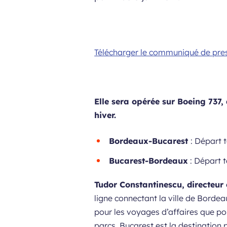
Télécharger le communiqué de pre
Elle sera opérée sur Boeing 737,
hiver.
Bordeaux-Bucarest
: Départ 
Bucarest-Bordeaux
: Départ t
Tudor Constantinescu, directeur
ligne connectant la ville de Bord
pour les voyages d’affaires que po
parcs, Bucarest est la destination 