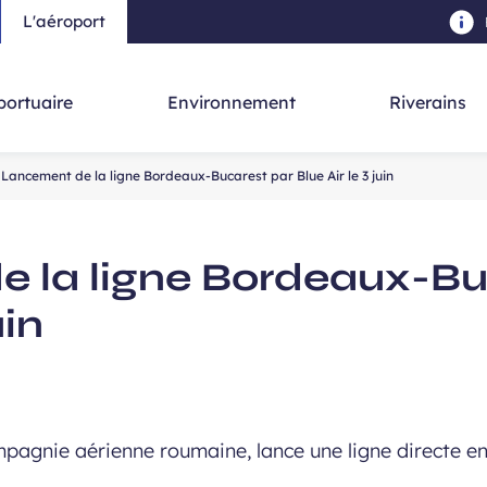
L'aéroport
au contenu principal
-
Aller à la navigation
-
Aller à la re
portuaire
Environnement
Riverains
Lancement de la ligne Bordeaux-Bucarest par Blue Air le 3 juin
 la ligne Bordeaux-Bu
uin
ompagnie aérienne roumaine, lance une ligne directe e