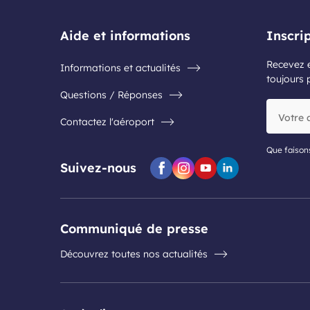
Aide et informations
Inscri
Recevez e
Informations et actualités
toujours 
Questions / Réponses
Votre
Contactez l'aéroport
adresse
e-
mail
Que faison
Suivez-nous
Facebook
Instagram
Youtube
Linkedin
Communiqué de presse
Découvrez toutes nos actualités