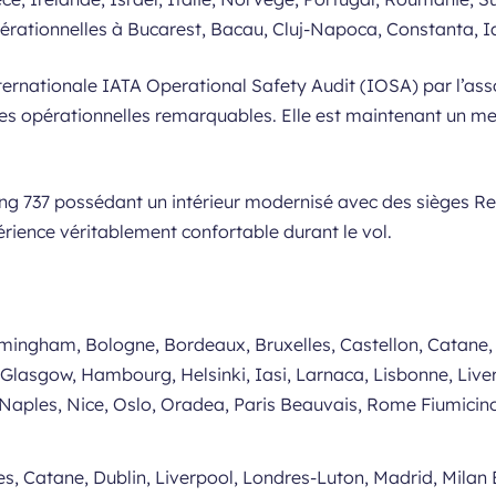
tionnelles à Bucarest, Bacau, Cluj-Napoca, Constanta, Iasi
internationale IATA Operational Safety Audit (IOSA) par l’as
es opérationnelles remarquables. Elle est maintenant un mem
eing 737 possédant un intérieur modernisé avec des sièges R
rience véritablement confortable durant le vol.
rmingham, Bologne, Bordeaux, Bruxelles, Castellon, Catane
Glasgow, Hambourg, Helsinki, Iasi, Larnaca, Lisbonne, Live
Naples, Nice, Oslo, Oradea, Paris Beauvais, Rome Fiumicino
es, Catane, Dublin, Liverpool, Londres-Luton, Madrid, Mila