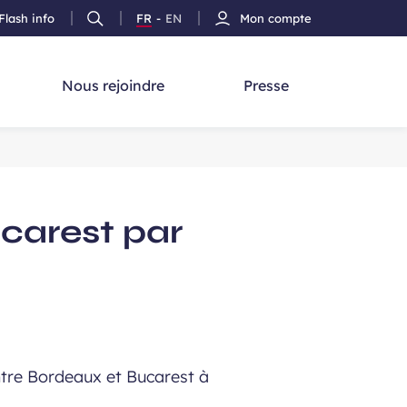
Flash info
FR
-
EN
Mon compte
Ouvrir
Version
Version
cherche
la
Français
Anglais
recherche
Nous rejoindre
Presse
carest par
ntre Bordeaux et Bucarest à