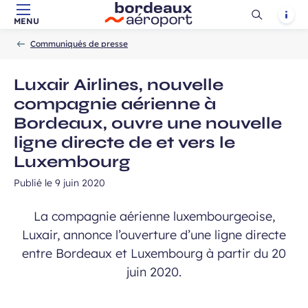
Ouvrir
Notif
MENU
Aller au contenu principal
Aller à la navigation
Aller à la
Accueil
la
-
-
recherche
Communiqués de presse
recherch
Luxair Airlines, nouvelle
compagnie aérienne à
Bordeaux, ouvre une nouvelle
ligne directe de et vers le
Luxembourg
Publié le
9 juin 2020
La compagnie aérienne luxembourgeoise,
Luxair, annonce l’ouverture d’une ligne directe
entre Bordeaux et Luxembourg à partir du 20
juin 2020.