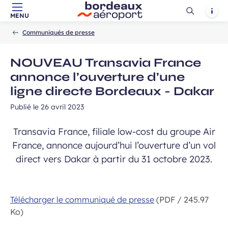
Ouvrir
Notif
MENU
Aller au contenu principal
Aller à la navigation
Aller à la
Accueil
la
-
-
recherche
Communiqués de presse
recherch
NOUVEAU Transavia France
annonce l’ouverture d’une
ligne directe Bordeaux - Dakar
Publié le
26 avril 2023
Transavia France, filiale low-cost du groupe Air
France, annonce aujourd’hui l’ouverture d’un vol
direct vers Dakar à partir du 31 octobre 2023.
Télécharger le communiqué de presse
(PDF / 245.97
Ko)