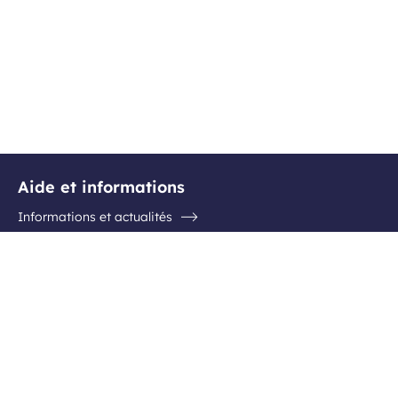
Aide et informations
Informations et actualités
Questions / Réponses
Contactez l'aéroport
Suivez-nous
Facebook
Instagram
Youtube
Linkedin
Inscription newsletter