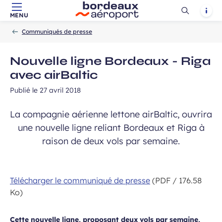
Ouvrir
Notif
MENU
Aller au contenu principal
Aller à la navigation
Aller à la
Accueil
la
-
-
recherche
Communiqués de presse
recherch
Nouvelle ligne Bordeaux - Riga
avec airBaltic
Publié le
27 avril 2018
La compagnie aérienne lettone airBaltic, ouvrira
une nouvelle ligne reliant Bordeaux et Riga à
raison de deux vols par semaine.
Télécharger le communiqué de presse
(PDF / 176.58
Ko)
Cette nouvelle ligne, proposant deux vols par semaine,