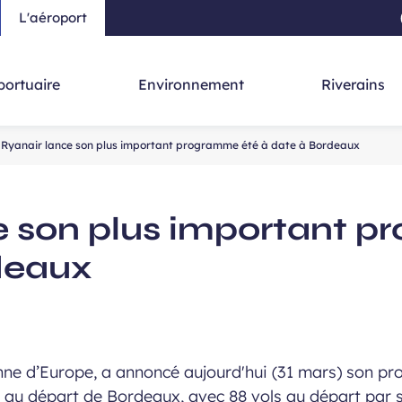
L'aéroport
au contenu principal
-
Aller à la navigation
-
Aller à la re
portuaire
Environnement
Riverains
Ryanair lance son plus important programme été à date à Bordeaux
e son plus important 
deaux
nne d’Europe, a annoncé aujourd'hui (31 mars) son p
ur au départ de Bordeaux, avec 88 vols au départ par 