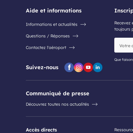
Aide et informations
Inscri
Recevez e
Informations et actualités
toujours 
Questions / Réponses
Votre
Contactez l'aéroport
adresse
e-
mail
Que faison
Suivez-nous
Facebook
Instagram
Youtube
Linkedin
Communiqué de presse
Découvrez toutes nos actualités
Accès directs
Ressourc