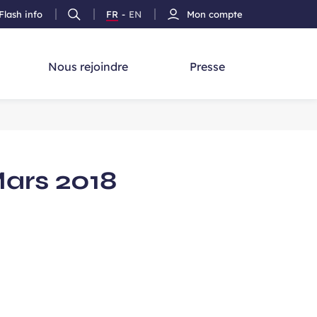
Flash info
FR
-
EN
Mon compte
Ouvrir
Version
Version
cherche
la
Français
Anglais
recherche
Nous rejoindre
Presse
Mars 2018