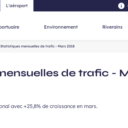
L'aéroport
au contenu principal
-
Aller à la navigation
-
Aller à la re
portuaire
Environnement
Riverains
Statistiques mensuelles de trafic - Mars 2018
mensuelles de trafic - 
tional avec +25,8% de croissance en mars.