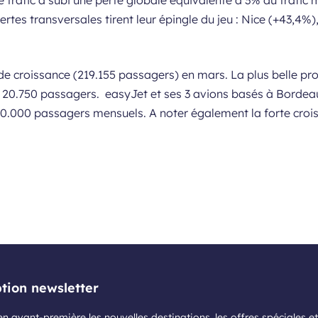
e trafic a subi une perte globale équivalente à 3% du trafic 
tes transversales tirent leur épingle du jeu : Nice (+43,4%)
de croissance (219.155 passagers) en mars. La plus belle pr
t 20.750 passagers. easyJet et ses 3 avions basés à Bordea
140.000 passagers mensuels. A noter également la forte cro
ption newsletter
n avant-première les nouvelles destinations, les offres spéciales et