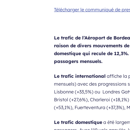
Télécharger le communiqué de pre
Le trafic de l’Aéroport de Bord
raison de divers mouvements de g
domestique qui recule de 12,3%.
passagers mensuels.
Le trafic international
affiche la
mensuels) avec des progressions si
Lisbonne (+33,5%) ou Londres Gatwi
Bristol (+27,6%), Charleroi (+18,1%
(+53,1%), Fuerteventura (+37,3%), 
Le trafic domestique
a été largem