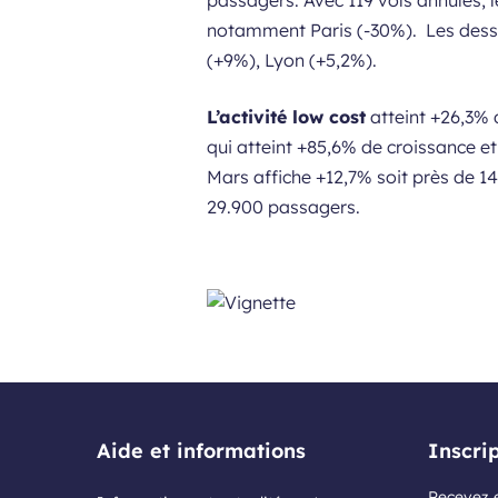
passagers. Avec 119 vols annulés, l
notamment Paris (-30%). Les desser
(+9%), Lyon (+5,2%).
L’activité low cost
atteint +26,3% 
qui atteint +85,6% de croissance e
Mars affiche +12,7% soit près de 
29.900 passagers.
Aide et informations
Inscri
Recevez e