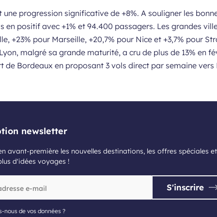
 une progression significative de +8%. A souligner les bonn
is en positif avec +1% et 94.400 passagers. Les grandes ville
ille, +23% pour Marseille, +20,7% pour Nice et +3,7% pour S
yon, malgré sa grande maturité, a cru de plus de 13% en fév
rt de Bordeaux en proposant 3 vols direct par semaine vers N
ption newsletter
n avant-première les nouvelles destinations, les offres spéciales et
plus d'idées voyages !
S'inscrire
s-nous de vos données ?