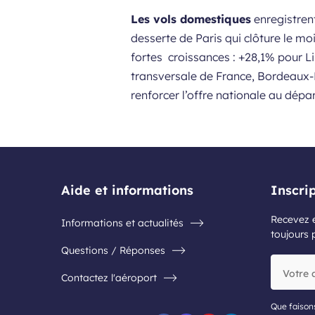
Les vols domestiques
enregistrent
desserte de Paris qui clôture le mo
fortes croissances : +28,1% pour L
transversale de France, Bordeaux-L
renforcer l’offre nationale au dépa
Aide et informations
Inscri
Recevez e
Informations et actualités
toujours 
Questions / Réponses
Votre
Contactez l'aéroport
adresse
e-
mail
Que faison