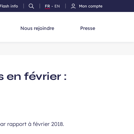
Flash info
FR
-
EN
Mon compte
Ouvrir
Version
Version
cherche
la
Français
Anglais
recherche
Nous rejoindre
Presse
 en février :
r rapport à février 2018.