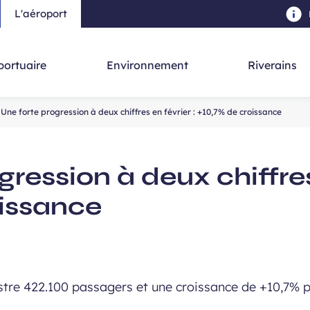
L'aéroport
au contenu principal
-
Aller à la navigation
-
Aller à la re
portuaire
Environnement
Riverains
Une forte progression à deux chiffres en février : +10,7% de croissance
ression à deux chiffres
oissance
tre 422.100 passagers et une croissance de +10,7% pa