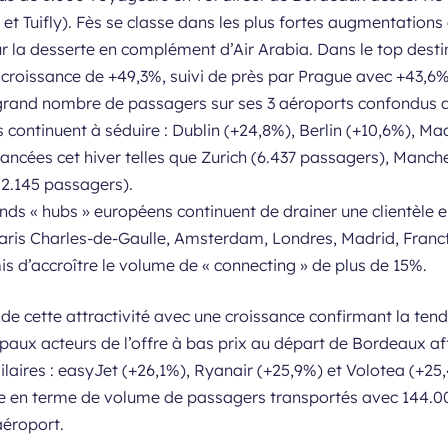
et Tuifly). Fès se classe dans les plus fortes augmentations 
ur la desserte en complément d’Air Arabia. Dans le top dest
croissance de +49,3%, suivi de près par Prague avec +43,6% 
s grand nombre de passagers sur ses 3 aéroports confondus 
continuent à séduire : Dublin (+24,8%), Berlin (+10,6%), Mad
 lancées cet hiver telles que Zurich (6.437 passagers), Manc
(2.145 passagers).
rands « hubs » européens continuent de drainer une clientèle
Paris Charles-de-Gaulle, Amsterdam, Londres, Madrid, Francf
 d’accroître le volume de « connecting » de plus de 15%.
de cette attractivité avec une croissance confirmant la tend
ipaux acteurs de l’offre à bas prix au départ de Bordeaux af
laires : easyJet (+26,1%), Ryanair (+25,9%) et Volotea (+2
e en terme de volume de passagers transportés avec 144.0
’aéroport.