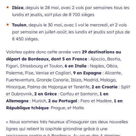
Ibiza
, depuis le 28 mai, avec 2 vols par semaines tous les
lundis et jeudis, soit plus de 8 700 sièges
Toulon
, depuis le 30 mai, avec 1 vol le mercredi, et 2 vols
par semaine en juillet-août, les lundis et jeudis soit plus de
8 450 sièges.
Volotea opère donc cette année vers
29 destinations au
départ de Bordeaux, dont 5 en France
: Ajaccio, Bastia,
Figari, Strasbourg et Toulon,
6 en Italie
: Naples, Olbia,
Palerme, Pise, Venise et Cagliari,
9 en Espagne
: Alicante,
Fuerteventura, Grande Canarie, Ibiza, Madrid, Malaga,
Minorque, Palma de Majorque et Tenerife,
2 en Croatie
: Split
et Dubrovnik,
2 en Grèce
: Corfou et Santorin,
1 en
Allemagne
: Munich,
2 au Portugal
: Faro et Madère,
1 en
République tchèque
: Prague, et Malte.
«
Nous sommes très heureux d’inaugurer ces deux nouvelles
lignes qui relient la capitale girondine grâce à une
croissance continue à Bordeaux. Au cours des 4 derniers