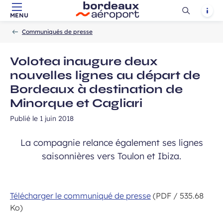
Ouvrir
Notif
MENU
Aller au contenu principal
Aller à la navigation
Aller à la
Accueil
la
-
-
recherche
Communiqués de presse
recherch
Volotea inaugure deux
nouvelles lignes au départ de
Bordeaux à destination de
Minorque et Cagliari
Publié le
1 juin 2018
La compagnie relance également ses lignes
saisonnières vers Toulon et Ibiza.
Télécharger le communiqué de presse
(PDF / 535.68
Ko)