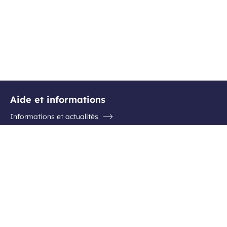
Aide et informations
Informations et actualités
Questions / Réponses
Contactez l'aéroport
Suivez-nous
Facebook
Instagram
Youtube
Linkedin
Inscription newsletter
Recevez en avant-première les nouvelles destinations, les