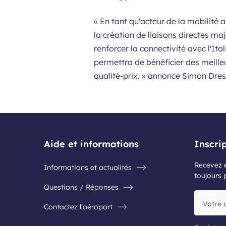
« En tant qu'acteur de la mobilité 
la création de liaisons directes m
renforcer la connectivité avec l'It
permettra de bénéficier des meilleu
qualité-prix. »
annonce
Simon Dres
Aide et informations
Inscri
Recevez e
Informations et actualités
toujours 
Questions / Réponses
Votre
Contactez l'aéroport
adresse
e-
mail