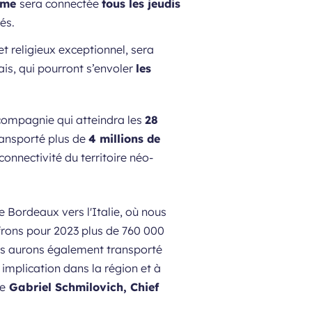
ome
sera connectée
tous les jeudis
és.
et religieux exceptionnel, sera
is, qui pourront s’envoler
les
 compagnie qui atteindra les
28
ransporté plus de
4 millions de
connectivité du territoire néo-
 Bordeaux vers l'Italie, où nous
frons pour 2023 plus de 760 000
ous aurons également transporté
implication dans la région et à
ue
Gabriel Schmilovich,
Chief