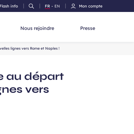
Flash info
FR
-
EN
Mon compte
Ouvrir
Version
Version
cherche
la
Français
Anglais
recherche
Nous rejoindre
Presse
velles lignes vers Rome et Naples !
ie au départ
gnes vers