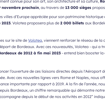
ement connue pour son art, son architecture et sa culture,
R
9 novembre prochain
, au travers de
13 000 sièges
propos
nes villes d’Europe appréciée pour son patrimoine historique 
 2023
. Volotea proposera plus de
2 000 billets
aux Bordela
es sur le site de
Volotea
, viennent renforcer le réseau de la
départ de Bordeaux. Avec ces nouveautés, Volotea - qui a t
Bordeaux de 2012 à fin mai 2023
- entend bien booster la 
er l’ouverture de ces liaisons directes depuis l'Aéroport de
ée. Avec ces nouvelles lignes vers Rome et Naples, nous of
ssance importante par rapport à 2019. A la fin de l’année, n
depuis Bordeaux, un chiffre remarquable qui démontre notre 
accompagne depuis le début de nos activités en 2012”
indiq