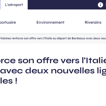
L'aéroport
au contenu principal
-
Aller à la navigation
-
Aller à la re
portuaire
Environnement
Riverains
Volotea renforce son offre vers l'Italie au départ de Bordeaux avec deux nou
ce son offre vers l'Ital
avec deux nouvelles li
es !