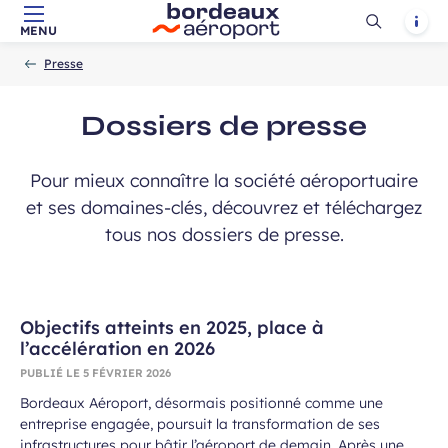
Ouvrir
Notif
MENU
Aller au contenu principal
Aller à la navigation
Aller à la
Accueil
la
-
-
recherche
Presse
recherch
Dossiers de presse
Pour mieux connaître la société aéroportuaire
et ses domaines-clés, découvrez et téléchargez
tous nos dossiers de presse.
Objectifs atteints en 2025, place à
l’accélération en 2026
PUBLIÉ LE
5 FÉVRIER 2026
Bordeaux Aéroport, désormais positionné comme une
entreprise engagée, poursuit la transformation de ses
infrastructures pour bâtir l’aéroport de demain. Après une