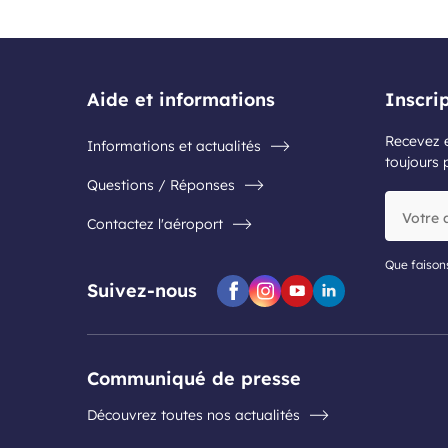
Aide et informations
Inscri
Recevez e
Informations et actualités
toujours 
Questions / Réponses
Votre
Contactez l'aéroport
adresse
e-
mail
Que faison
Suivez-nous
Facebook
Instagram
Youtube
Linkedin
Communiqué de presse
Découvrez toutes nos actualités