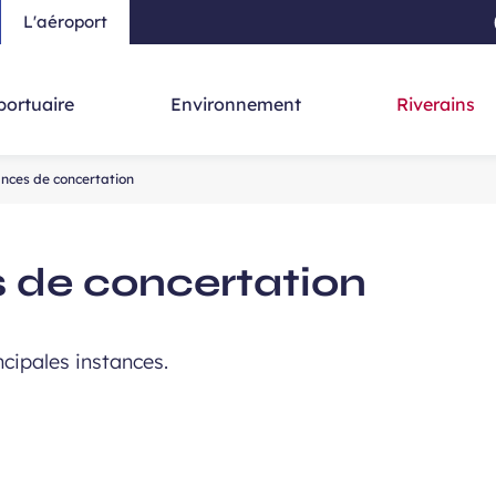
L'aéroport
au contenu principal
-
Aller à la navigation
-
Aller à la re
portuaire
Environnement
Riverains
ances de concertation
s de concertation
ncipales instances.