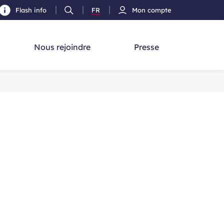
Flash info
FR
Mon compte
Ouvrir
Version
cherche
la
Français
recherche
Nous rejoindre
Presse