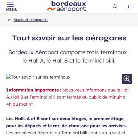
Ouvrir
Notif
MENU
Aller au contenu principal
Aller à la navigation
Aller à la
Accueil
la
-
-
recherche
Accès et transports
recherch
Tout savoir sur les aérogares
Bordeaux Aéroport comporte trois terminaux :
le Hall A, le Hall B et le Terminal billi.
Information importante :
Nous vous informons que le
Hall
A, Hall B et Terminal billi
sont fermés au public de minuit à
4h du matin*.
Les Halls A et B sont sur deux étages, le premier étage
pour les départs et le rez-de-chaussée pour les arrivées.
Les arrivées et départs du Terminal billi sont sur un seul et