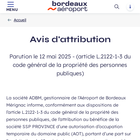
Ouvrir
Notif
MENU
Aller au contenu principal
Aller à la navigation
Aller à la
Accueil
la
-
-
recherche
Accueil
recherch
Avis d'attribution
Parution le 12 mai 2025 - (article L.2122-1-3 du
 à la newsletter
code général de la propriété des personnes
publiques)
La société ADBM, gestionnaire de l’Aéroport de Bordeaux
Mérignac informe, conformément aux dispositions de
l’article L.2122-1-3 du code général de la propriété des
personnes publiques, de l’attribution au bénéfice de la
société SSP PROVINCE d’une autorisation d’occupation
temporaire du domaine public (AOT), portant d’une part sur