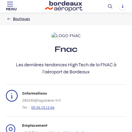
Ouvrir
Notif
MENU
Aller au contenu principal
Aller à la navigation
Aller à la
Accueil
la
-
-
recherche
Boutiques
recherch
Fnac
Les dernières tendances High Tech de la FNAC à
l'aéroport de Bordeaux
Informations
280240@lagardere-tr.fr
Tél. :
05.56.13.12.66
Emplacement