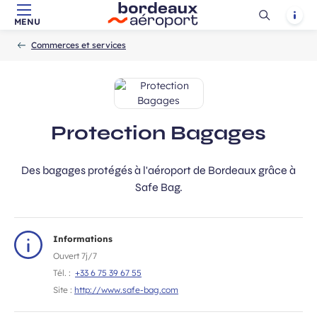
Ouvrir
Notif
MENU
Aller au contenu principal
Aller à la navigation
Aller à la
Accueil
la
-
-
recherche
Commerces et services
recherch
Protection Bagages
Des bagages protégés à l'aéroport de Bordeaux grâce à
Safe Bag.
Informations
Ouvert 7j/7
Tél. :
+33 6 75 39 67 55
Site :
http://www.safe-bag.com