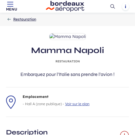
Ouvrir
Notif
MENU
Aller au contenu principal
Aller à la navigation
Aller à la
Accueil
la
-
-
recherche
Restauration
recherch
Mamma Napoli
RESTAURATION
Embarquez pour l’Italie sans prendre l’avion !
Emplacement
- Hall A (zone publique) -
Voir sur le plan
Description