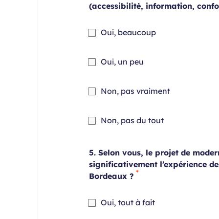
(accessibilité, information, confor
Champ
Oui, beaucoup
requis
Champ
Oui, un peu
requis
Champ
Non, pas vraiment
requis
Champ
Non, pas du tout
requis
5. Selon vous, le projet de moder
significativement l’expérience d
Bordeaux ?
Champ
Oui, tout à fait
requis