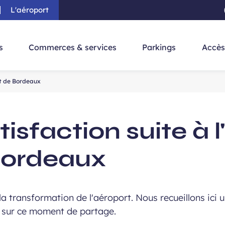
L'aéroport
au contenu principal
-
Aller à la navigation
-
Aller à la re
s
Commerces & services
Parkings
Accès
ort de Bordeaux
sfaction suite à l'
 Bordeaux
 la transformation de l'aéroport. Nous recueillons ici 
r sur ce moment de partage.