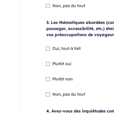
Champ
Non, pas du tout
requis
3. Les thématiques abordées (con
passager, accessibilité, etc.) éta
vos préoccupations de voyageur
Champ
Oui, tout à fait
requis
Champ
Plutôt oui
requis
Champ
Plutôt non
requis
Champ
Non, pas du tout
requis
4. Avez-vous des inquiétudes co