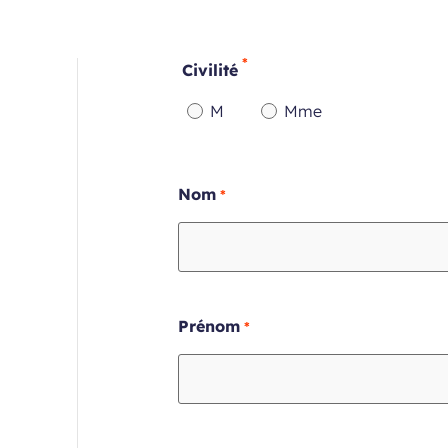
Civilité
M
Mme
Champ
Champ
requis
requis
Champ
Nom
requis
Champ
Prénom
requis