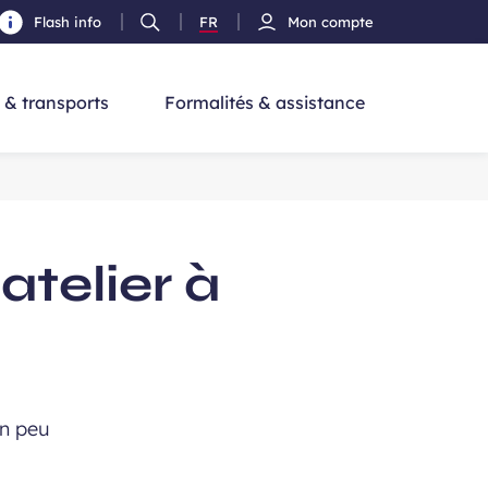
Flash info
FR
Mon compte
Ouvrir
Version
cherche
la
Français
recherche
 & transports
Formalités & assistance
atelier à
un peu