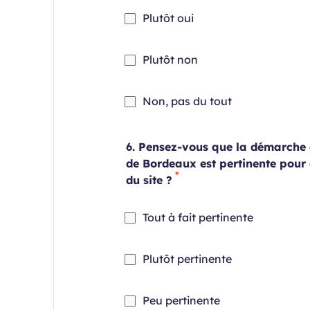
Champ
Plutôt oui
requis
Champ
Plutôt non
requis
Champ
Non, pas du tout
requis
6. Pensez-vous que la démarche 
de Bordeaux est pertinente pour 
du site ?
Champ
Tout à fait pertinente
requis
Champ
Plutôt pertinente
requis
Champ
Peu pertinente