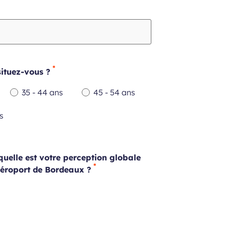
situez-vous ?
35 - 44 ans
45 - 54 ans
Champ
Champ
s
requis
requis
, quelle est votre perception globale
Aéroport de Bordeaux ?