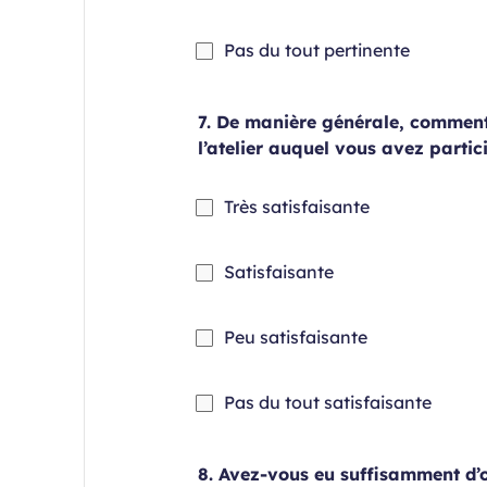
requis
Champ
Pas du tout pertinente
requis
7. De manière générale, comment
l’atelier auquel vous avez partic
Champ
Très satisfaisante
requis
Champ
Satisfaisante
requis
Champ
Peu satisfaisante
requis
Cham
Pas du tout satisfaisante
requis
8. Avez-vous eu suffisamment d’