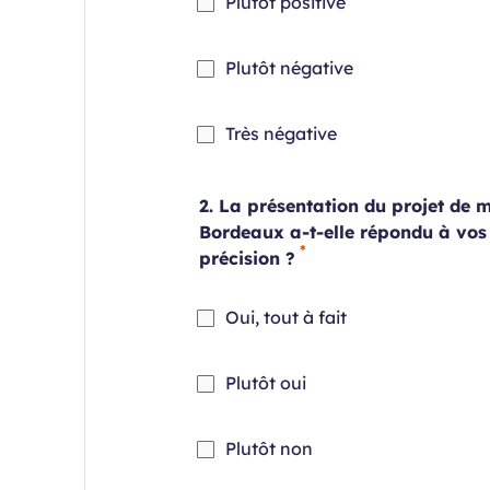
Champ
Plutôt positive
requis
Champ
Plutôt négative
requis
Champ
Très négative
requis
2. La présentation du projet de 
Bordeaux a-t-elle répondu à vos 
précision ?
Champ
Oui, tout à fait
requis
Champ
Plutôt oui
requis
Champ
Plutôt non
requis