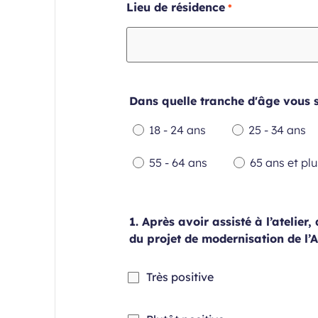
Champ
Lieu de résidence
requis
Dans quelle tranche d'âge vous 
18 - 24 ans
25 - 34 ans
Champ
Champ
55 - 64 ans
65 ans et plu
requis
requis
Champ
Champ
requis
requis
1. Après avoir assisté à l’atelier
du projet de modernisation de l’
Champ
Très positive
requis