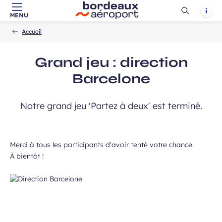
Ouvrir
Notif
MENU
Aller au contenu principal
Aller à la navigation
Aller à la
Accueil
la
-
-
recherche
Accueil
recherch
Grand jeu : direction
Barcelone
Notre grand jeu 'Partez à deux' est terminé.
Merci à tous les participants d'avoir tenté votre chance.
À bientôt !