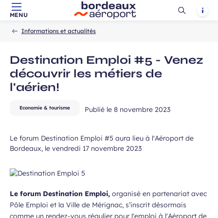
Ouvrir
Notif
MENU
Aller au contenu principal
Aller à la navigation
Aller à la
Accueil
la
-
-
recherche
Informations et actualités
recherch
Destination Emploi #5 - Venez
découvrir les métiers de
 à la newsletter
l'aérien!
Economie & tourisme
Publié le
8 novembre 2023
Le forum Destination Emploi #5 aura lieu à l'Aéroport de
Bordeaux, le vendredi 17 novembre 2023
Le forum Destination Emploi,
organisé en partenariat avec
Pôle Emploi et la Ville de Mérignac, s’inscrit désormais
comme un rendez-vous régulier pour l'emploi à l'Aéroport de