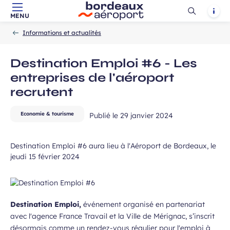
Ouvrir
Notif
MENU
Aller au contenu principal
Aller à la navigation
Aller à la
Accueil
la
-
-
recherche
Informations et actualités
recherch
 à la newsletter
Destination Emploi #6 - Les
entreprises de l'aéroport
recrutent
Economie & tourisme
Publié le
29 janvier 2024
Destination Emploi #6 aura lieu à l'Aéroport de Bordeaux, le
jeudi 15 février 2024
Destination Emploi,
événement organisé en partenariat
avec l'agence France Travail et la Ville de Mérignac, s’inscrit
désormais comme un rendez-vous régulier pour l'emploi à