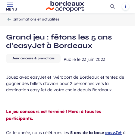
Ouvrir
Notif
MENU
Aller au contenu principal
Aller à la navigation
Aller à la
 à la newsletter
Accueil
la
-
-
recherche
Informations et actualités
recherch
Grand jeu : fêtons les 5 ans
d'easyJet à Bordeaux
Jeux concours & promotions
Publié le
23 juin 2023
Jouez avec easyJet et l'Aéroport de Bordeaux et tentez de
gagner des billets d'avion pour 2 personnes vers la
destination easyJet de votre choix depuis Bordeaux.
Le jeu concours est terminé ! Merci à tous les
participants.
Cette année, nous célébrons les
5 ans de la base
easyJet
à