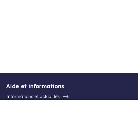
Aide et informations
Informations et actualités
Questions / Réponses
Contactez l'aéroport
Suivez-nous
Inscription newsletter
Facebook
Instagram
Youtube
Linkedin