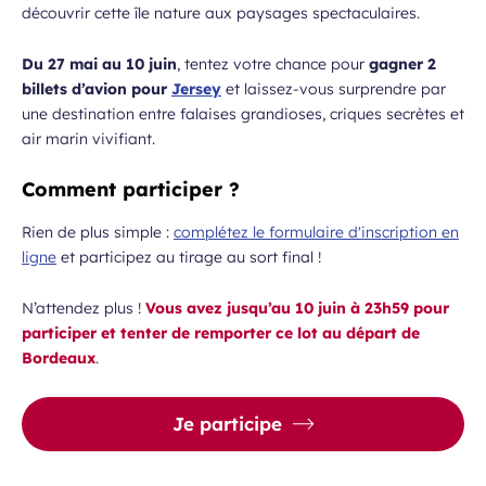
découvrir cette île nature aux paysages spectaculaires.
Du 27 mai au 10 juin
, tentez votre chance pour
gagner 2
billets d’avion pour
Jersey
et laissez-vous surprendre par
une destination entre falaises grandioses, criques secrètes et
air marin vivifiant.
Comment participer ?
Rien de plus simple :
complétez le formulaire d'inscription en
ligne
et participez au tirage au sort final !
N’attendez plus !
Vous avez jusqu’au 10 juin à 23h59 pour
participer et tenter de remporter ce lot au départ de
Bordeaux
.
Je participe