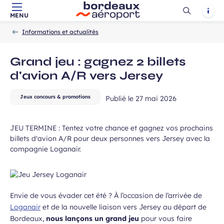
Ouvrir
Notif
MENU
Aller au contenu principal
Aller à la navigation
Aller à la
Accueil
la
-
-
recherche
Informations et actualités
recherch
Grand jeu : gagnez 2 billets
d'avion A/R vers Jersey
 à la newsletter
Jeux concours & promotions
Publié le
27 mai 2026
JEU TERMINE : Tentez votre chance et gagnez vos prochains
billets d'avion A/R pour deux personnes vers Jersey avec la
compagnie Loganair.
Envie de vous évader cet été ? À l’occasion de l’arrivée de
Loganair
et de la nouvelle liaison vers
Jersey
au départ de
Bordeaux
,
nous lançons un grand jeu
pour vous faire