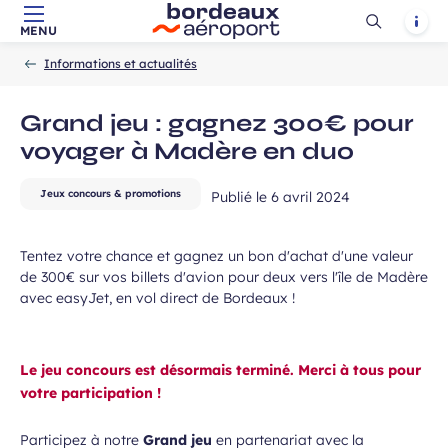
Ouvrir
Notif
MENU
Aller au contenu principal
Aller à la navigation
Aller à la
Accueil
la
-
-
recherche
Informations et actualités
recherch
Grand jeu : gagnez 300€ pour
voyager à Madère en duo
 à la newsletter
Jeux concours & promotions
Publié le
6 avril 2024
Tentez votre chance et gagnez un bon d'achat d'une valeur
de 300€ sur vos billets d'avion pour deux vers l'île de Madère
avec easyJet, en vol direct de Bordeaux !
Le jeu concours est désormais terminé. Merci à tous pour
votre participation !
Participez à notre
Grand jeu
en partenariat avec la