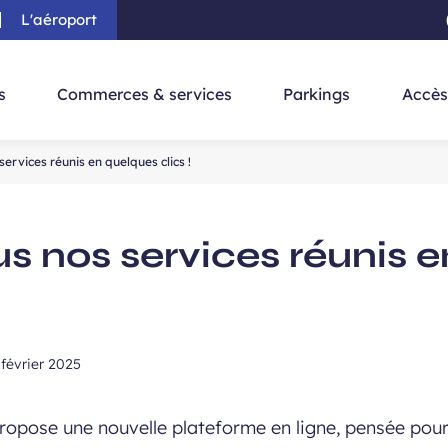
L'aéroport
au contenu principal
-
Aller à la navigation
-
Aller à la re
s
Commerces & services
Parkings
Accès
ervices réunis en quelques clics !
s nos services réunis 
 février 2025
opose une nouvelle plateforme en ligne, pensée pour