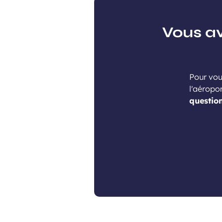
Vous av
Pour vou
l'aéropo
questio