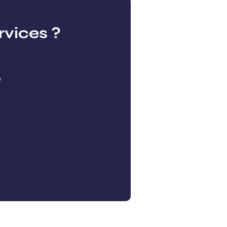
rvices ?
e