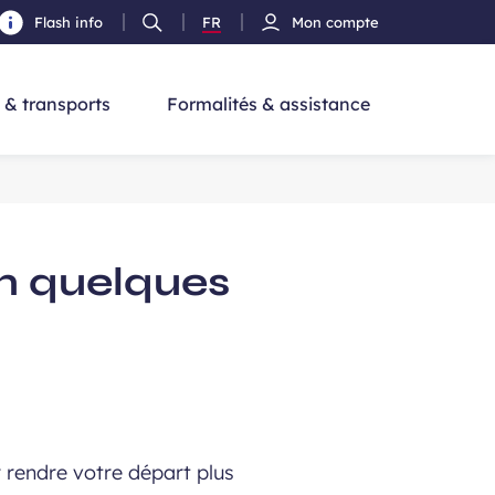
Flash info
FR
Mon compte
Ouvrir
Version
cherche
la
Français
recherche
 & transports
Formalités & assistance
en quelques
 rendre votre départ plus