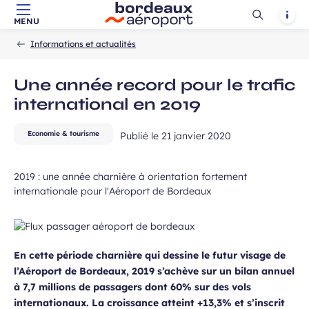
 de communication dans le cadre de
Ouvrir
Notif
Champ
 de l’Aéroport de Bordeaux.
MENU
Aller au contenu principal
Aller à la navigation
Aller à la
Accueil
la
requis
-
-
recherche
Informations et actualités
recherch
Une année record pour le trafic
international en 2019
Economie & tourisme
Publié le
21 janvier 2020
 à la newsletter
2019 : une année charnière à orientation fortement
internationale pour l'Aéroport de Bordeaux
En cette période charnière qui dessine le futur visage de
l’Aéroport de Bordeaux, 2019 s’achève sur un bilan annuel
à 7,7 millions de passagers dont 60% sur des vols
internationaux. La croissance atteint +13,3% et s’inscrit