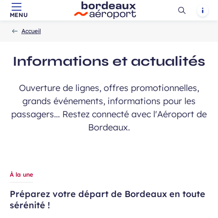
ciales…
Ouvrir
Notif
MENU
Aller au contenu principal
Aller à la navigation
Aller à la
Accueil
la
-
-
recherche
Accueil
recherch
atoires
Informations et actualités
Champ
Prénom
Ouverture de lignes, offres promotionnelles,
requis
grands événements, informations pour les
passagers... Restez connecté avec l'Aéroport de
Bordeaux.
À la une
Préparez votre départ de Bordeaux en toute
ans, et j’accepte que mes données
sérénité !
 de communication dans le cadre de