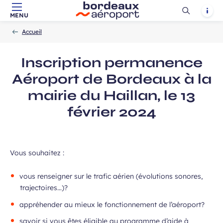
Ouvrir
Notif
MENU
Aller au contenu principal
Aller à la navigation
Aller à la
Accueil
la
-
-
recherche
Accueil
recherch
Inscription permanence
Aéroport de Bordeaux à la
mairie du Haillan, le 13
février 2024
Vous souhaitez :
vous renseigner sur le trafic aérien (évolutions sonores,
trajectoires…)?
appréhender au mieux le fonctionnement de l’aéroport?
savoir si vous êtes éligible au programme d’aide à