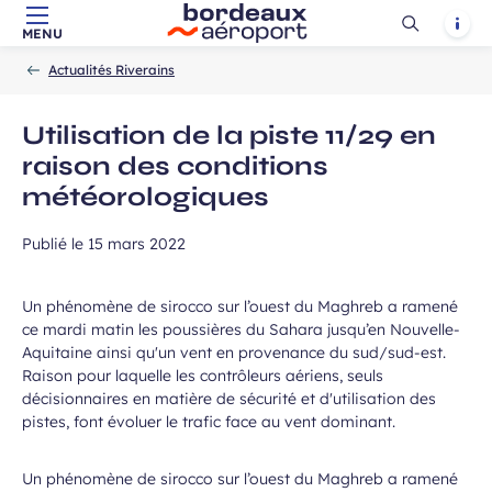
Ouvrir
Notif
MENU
Aller au contenu principal
Aller à la navigation
Aller à la
Accueil
la
-
-
recherche
Actualités Riverains
recherch
Utilisation de la piste 11/29 en
raison des conditions
météorologiques
Publié le
15 mars 2022
Un phénomène de sirocco sur l’ouest du Maghreb a ramené
ce mardi matin les poussières du Sahara jusqu’en Nouvelle-
Aquitaine ainsi qu'un vent en provenance du sud/sud-est.
Raison pour laquelle les contrôleurs aériens, seuls
décisionnaires en matière de sécurité et d'utilisation des
pistes, font évoluer le trafic face au vent dominant.
Un phénomène de sirocco sur l’ouest du Maghreb a ramené