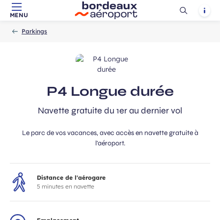
Ouvrir
Notif
MENU
Aller au contenu principal
Aller à la navigation
Aller à la
Accueil
la
-
-
recherche
Parkings
recherch
P4 Longue durée
Navette gratuite du 1er au dernier vol
Le parc de vos vacances, avec accès en navette gratuite à
l'aéroport.
Distance de l'aérogare
5 minutes en navette