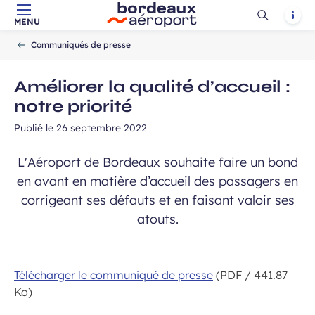
Ouvrir
Notif
MENU
Aller au contenu principal
Aller à la navigation
Aller à la
Accueil
la
-
-
recherche
Communiqués de presse
recherch
Améliorer la qualité d’accueil :
notre priorité
Publié le
26 septembre 2022
L'Aéroport de Bordeaux souhaite faire un bond
en avant en matière d’accueil des passagers en
corrigeant ses défauts et en faisant valoir ses
atouts.
Télécharger le communiqué de presse
(PDF / 441.87
Ko)