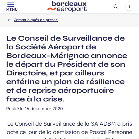
Ouvrir
Notif
MENU
Aller au contenu principal
Aller à la navigation
Aller à la
Accueil
la
-
-
recherche
Communiqués de presse
recherch
Le Conseil de Surveillance de
la Société Aéroport de
Bordeaux-Mérignac annonce
le départ du Président de son
Directoire, et par ailleurs
entérine un plan de résilience
et de reprise aéroportuaire
face à la crise.
Publié le
16 décembre 2020
Le Conseil de Surveillance de la SA ADBM a pris
acte ce jour de la démission de Pascal Personne