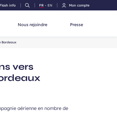
Flash info
FR
-
EN
Mon compte
Ouvrir
Version
Version
cherche
la
Français
Anglais
recherche
Nous rejoindre
Presse
de Bordeaux
ns vers
Bordeaux
ompagnie aérienne en nombre de