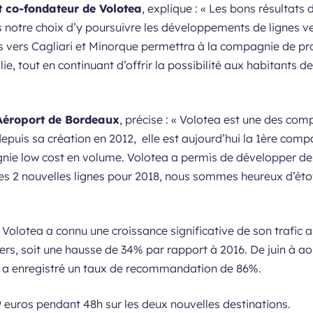
t co-fondateur de Volotea
, explique : «
Les bons résultats d
notre choix d’y poursuivre les développements de lignes ve
s vers Cagliari et Minorque permettra à la compagnie de pr
lie, tout en continuant d’offrir la possibilité aux habitants d
’Aéroport de Bordeaux
, précise : «
Volotea est une des com
epuis sa création en 2012, elle est aujourd’hui la 1ère co
gnie low cost en volume. Volotea a permis de développer d
s 2 nouvelles lignes pour 2018, nous sommes heureux d’étoffe
, Volotea a connu une croissance significative de son trafic
rs, soit une hausse de 34% par rapport à 2016. De juin à ao
t a enregistré un taux de recommandation de 86%.
 9 euros pendant 48h sur les deux nouvelles destinations.