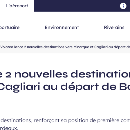
L'aéroport
au contenu principal
-
Aller à la navigation
-
Aller à la re
portuaire
Environnement
Riverains
Volotea lance 2 nouvelles destinations vers Minorque et Cagliari au départ 
 2 nouvelles destinatio
Cagliari au départ de 
8 destinations, renforçant sa position de première c
ordeaux.