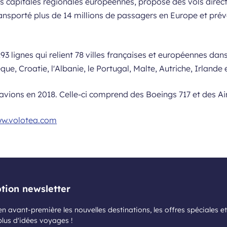
 capitales régionales européennes, propose des vols directs 
ransporté plus de 14 millions de passagers en Europe et prévo
3 lignes qui relient 78 villes françaises et européennes dans
e, Croatie, l'Albanie, le Portugal, Malte, Autriche, Irlande
 avions en 2018. Celle-ci comprend des Boeings 717 et des Ai
w.volotea.com
ption newsletter
n avant-première les nouvelles destinations, les offres spéciales et
plus d'idées voyages !