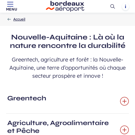
Ouvrir
Notif
MENU
Aller au contenu principal
Aller à la navigation
Aller à la
Accueil
la
-
-
recherche
Accueil
recherch
Nouvelle-Aquitaine : Là où la
nature rencontre la durabilité
Greentech, agriculture et forêt : la Nouvelle-
Aquitaine, une terre d’opportunités où chaque
secteur prospère et innove !
Greentech
Ancre
(menu)
Agriculture, Agroalimentaire
et Pêche
Ancre