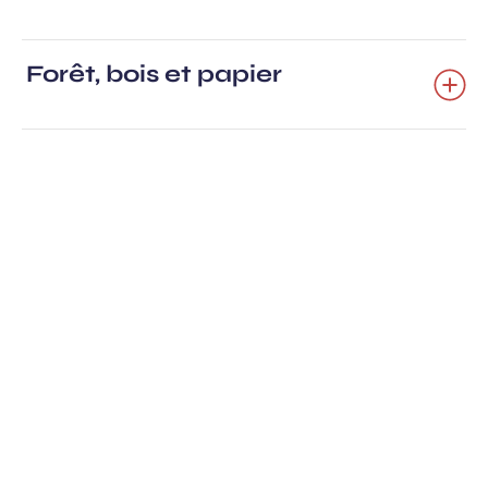
(menu)
Forêt, bois et papier
Ancre
(menu)