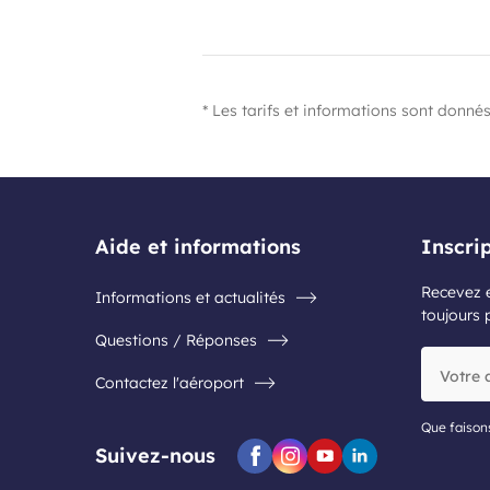
* Les tarifs et informations sont donnés
Aide et informations
Inscri
Recevez e
Informations et actualités
toujours 
Questions / Réponses
Votre
Contactez l'aéroport
adresse
e-
mail
Que faison
Suivez-nous
Facebook
Instagram
Youtube
Linkedin