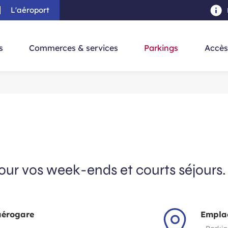
L'aéroport
au contenu principal
-
Aller à la navigation
-
Aller à la re
s
Commerces & services
Parkings
Accès
pour vos week-ends et courts séjours.
'aérogare
Empla