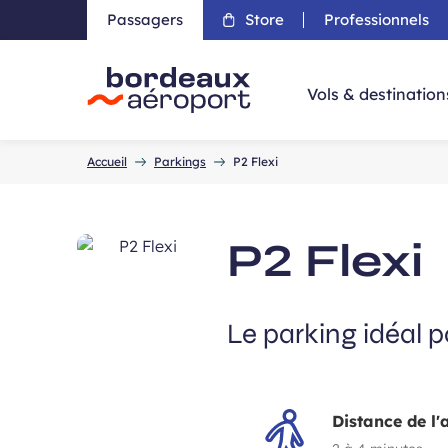
Passagers
Store
Professionnels
Aller 
Vols & destination
Accueil
Accueil
Parkings
P2 Flexi
P2 Flexi
Le parking idéal 
Distance de l