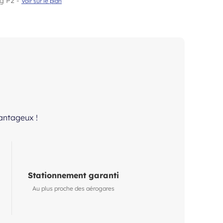
ng P2 -
Voir sur le plan
vantageux !
Stationnement garanti
Au plus proche des aérogares