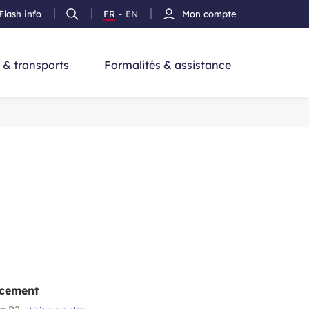
Flash info
FR
-
EN
Mon compte
Ouvrir
Version
Version
cherche
la
Français
Anglais
recherche
 & transports
Formalités & assistance
cement